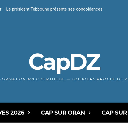
r – Le président Tebboune présente ses condoléances
CapDZ
NFORMATION AVEC CERTITUDE — TOUJOURS PROCHE DE 
VES 2026
CAP SUR ORAN
CAP SUR