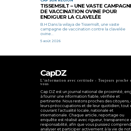
CAP SUR RÉGION
TISSEMSILT – UNE VASTE CAMPAGN
DE VACCINATION OVINE POUR
ENDIGUER LA CLAVELÉE
B.H Dans la wilaya de Tissemsilt, une vaste
campagne de vaccination contre la clavelée
ovine...
5 août 2026
CapDZ
L’information avec certitude - Toujours proche 
vous
Cap DZ est un journal national de proximité, e
à fournir une information fiable, vérifiée et
pertinente. Nous restons proches des citoyens,
leurs préoccupations et de leur quotidien, tout
couvrant l’actualité locale, nationale et
internationale. Chaque article, reportage ou
enquête est réalisé avec rigueur, transparence 
responsabilité, afin que vous puissiez comprend
analyser et participer activement à la vie de no