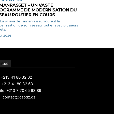
 SUR RÉGION
MANRASSET – UN VASTE
OGRAMME DE MODERNISATION DU
SEAU ROUTIER EN COURS
la
ernisation de son réseau routier avec plusieurs
ets...
ût 2026
ntact
: +213 41 80 32 62
: +213 41 80 32 63
le :+213 7 70 65 93 89
 : contact@capdz.dz