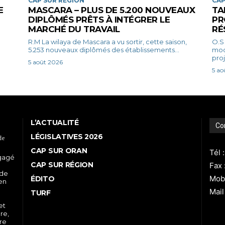
CAP SUR RÉGION
CAP
E
MASCARA – PLUS DE 5.200 NOUVEAUX
TA
DIPLÔMÉS PRÊTS À INTÉGRER LE
PR
MARCHÉ DU TRAVAIL
RÉ
R.M La wilaya de Mascara a vu sortir, cette saison,
O.S La wilaya de Tamanrasset poursuit 
5.253 nouveaux diplômés des établissements...
mod
proj
5 août 2026
5 ao
L’ACTUALITÉ
Co
LÉGISLATIVES 2026
de
CAP SUR ORAN
Tél 
ngagé
CAP SUR RÉGION
Fax 
 de
Mobi
ÉDITO
 en
Mail
TURF
et
re,
tre