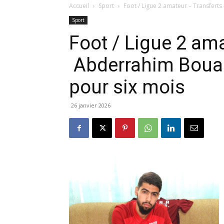
Accueil
Sport
Foot / Ligue 2 amateur – Transferts
Sport
Foot / Ligue 2 am
Abderrahim Bouak
pour six mois
26 janvier 2026