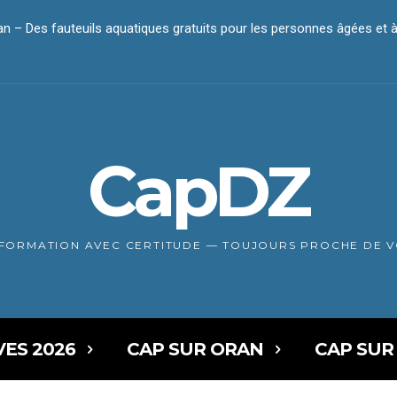
 – Des fauteuils aquatiques gratuits pour les personnes âgées et à m
 passe à l’offensive – Cartons, emballages et détritus : les commer
CapDZ
NFORMATION AVEC CERTITUDE — TOUJOURS PROCHE DE 
VES 2026
CAP SUR ORAN
CAP SUR