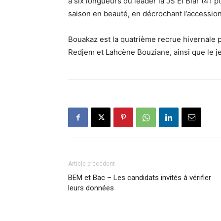
à six longueurs du leader la JS El Biar (41 
saison en beauté, en décrochant l’accession
Bouakaz est la quatrième recrue hivernale 
Redjem et Lahcène Bouziane, ainsi que le je
Article précédent
BEM et Bac – Les candidats invités à vérifier
leurs données