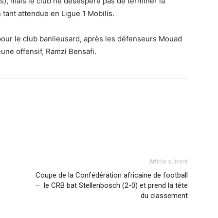
pts), mais le club ne désespère pas de terminer la
 tant attendue en Ligue 1 Mobilis.
pour le club banlieusard, après les défenseurs Mouad
une offensif, Ramzi Bensafi.
Article suivant
Coupe de la Confédération africaine de football
– le CRB bat Stellenbosch (2-0) et prend la tête
du classement