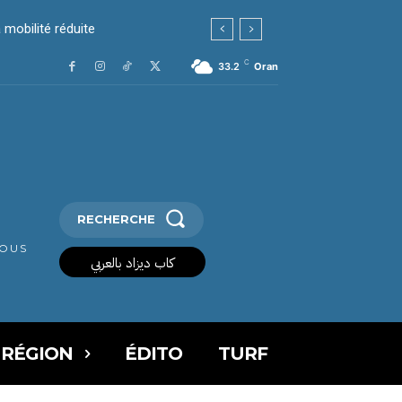
obilité réduite
ces dans le viseur
C
33.2
Oran
RECHERCHE
VOUS
كاب ديزاد بالعربي
 RÉGION
ÉDITO
TURF