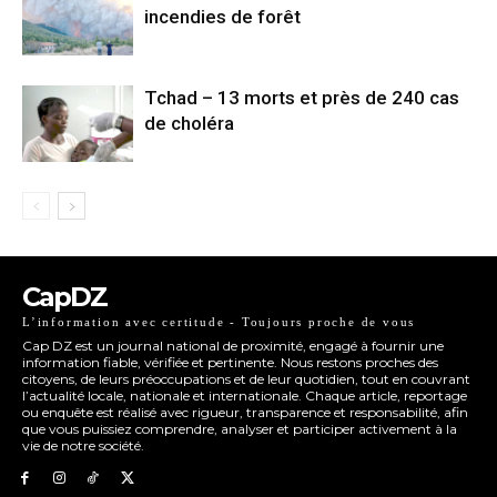
incendies de forêt
Tchad – 13 morts et près de 240 cas
de choléra
CapDZ
L’information avec certitude - Toujours proche de vous
Cap DZ est un journal national de proximité, engagé à fournir une
information fiable, vérifiée et pertinente. Nous restons proches des
citoyens, de leurs préoccupations et de leur quotidien, tout en couvrant
l’actualité locale, nationale et internationale. Chaque article, reportage
ou enquête est réalisé avec rigueur, transparence et responsabilité, afin
que vous puissiez comprendre, analyser et participer activement à la
vie de notre société.