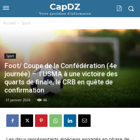
CapDZ
Votre quotidien d'information
Accueil
Sport
Sport
Foot/ Coupe de la Confédération (4e
journée) – l’USMA à une victoire des
quarts de finale, le CRB en quête de
confirmation
31 janvier 2026
46
Les deux représentants algériens engagés en phase de