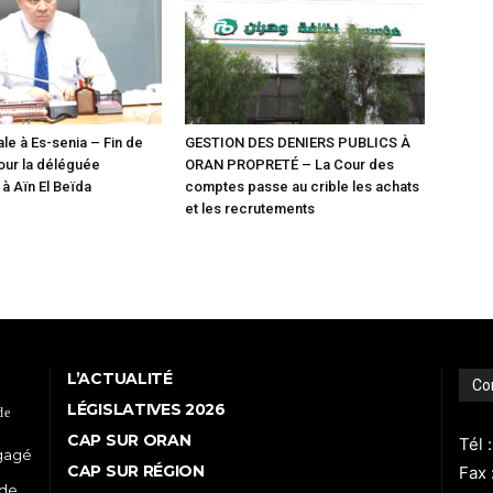
le à Es-senia – Fin de
GESTION DES DENIERS PUBLICS À
our la déléguée
ORAN PROPRETÉ – La Cour des
 Aïn El Beïda
comptes passe au crible les achats
et les recrutements
L’ACTUALITÉ
Co
LÉGISLATIVES 2026
de
CAP SUR ORAN
Tél 
ngagé
CAP SUR RÉGION
Fax 
 de