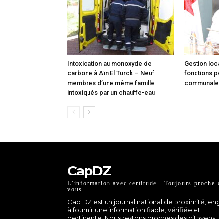
Intoxication au monoxyde de
Gestion loca
carbone à Aïn El Turck – Neuf
fonctions p
membres d’une même famille
communale à
intoxiqués par un chauffe-eau
CapDZ
L’information avec certitude - Toujours proche 
vous
Cap DZ est un journal national de proximité, e
à fournir une information fiable, vérifiée et
pertinente. Nous restons proches des citoyens,