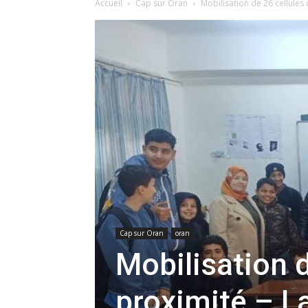
Accueil
Cap sur Oran
Mobilisation de 26 cellules d
Cap sur Oran
oran
Mobilisation d
proximité – La