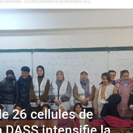
e proximité – La DASS intensifie la sensibilisation aux...
e 26 cellules de
 DASS intensifie la