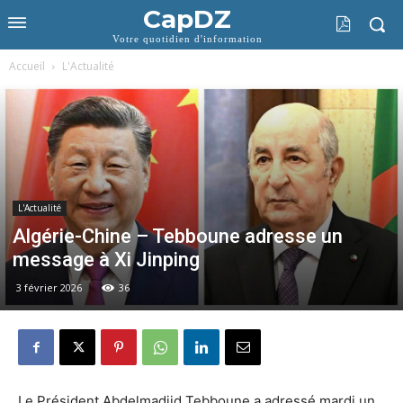
CapDZ
Votre quotidien d'information
Accueil
L'Actualité
L'Actualité
Algérie-Chine – Tebboune adresse un
message à Xi Jinping
3 février 2026
36
Le Président Abdelmadjid Tebboune a adressé mardi un