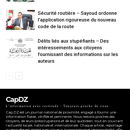
Sécurité routière – Sayoud ordonne
l’application rigoureuse du nouveau
code de la route
Délits liés aux stupéfiants – Des
intéressements aux citoyens
fournissant des informations sur les
auteurs
CapDZ
L’information avec certitude - Toujours proche de vous
Cap DZ est un journal national de proximité, engagé à fournir une
information fiable, vérifiée et pertinente. Nous restons proches des
citoyens, de leurs préoccupations et de leur quotidien, tout en couvrant
l’actualité locale, nationale et internationale. Chaque article, reportage
ou enquête est réalisé avec rigueur, transparence et responsabilité, afin