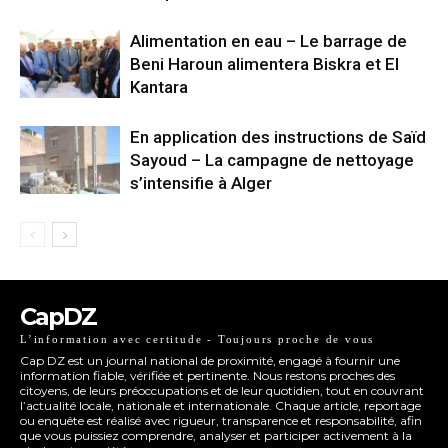
Alimentation en eau – Le barrage de
Beni Haroun alimentera Biskra et El
Kantara
En application des instructions de Saïd
Sayoud – La campagne de nettoyage
s’intensifie à Alger
CapDZ
L’information avec certitude - Toujours proche de vous
Cap DZ est un journal national de proximité, engagé à fournir une
information fiable, vérifiée et pertinente. Nous restons proches des
citoyens, de leurs préoccupations et de leur quotidien, tout en couvrant
l’actualité locale, nationale et internationale. Chaque article, reportage
ou enquête est réalisé avec rigueur, transparence et responsabilité, afin
que vous puissiez comprendre, analyser et participer activement à la