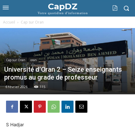
CapDZ
Votre quotidien d'information
Accueil
Cap sur Oran
Cap sur Oran
oran
Université d’Oran 2 – Seize enseignants
promus au grade de professeur
6 février 2026
115
S Hadjar