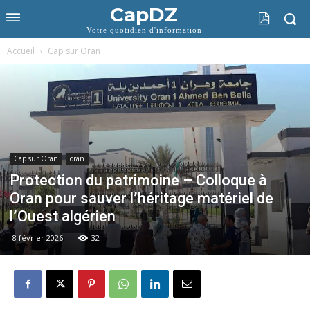
CapDZ
Votre quotidien d'information
Accueil
Cap sur Oran
Cap sur Oran
oran
Protection du patrimoine – Colloque à
Oran pour sauver l’héritage matériel de
l’Ouest algérien
8 février 2026
32