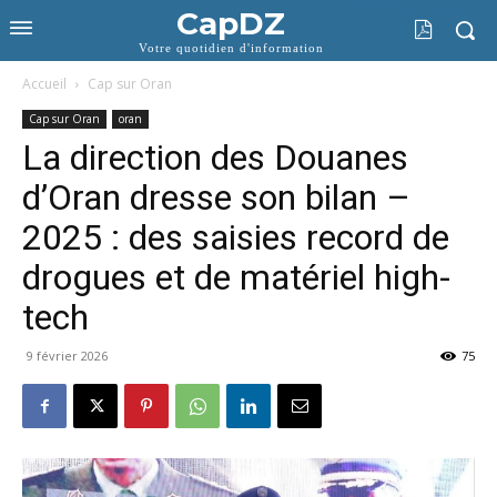
CapDZ
Votre quotidien d'information
Accueil
Cap sur Oran
Cap sur Oran
oran
La direction des Douanes
d’Oran dresse son bilan –
2025 : des saisies record de
drogues et de matériel high-
tech
9 février 2026
75