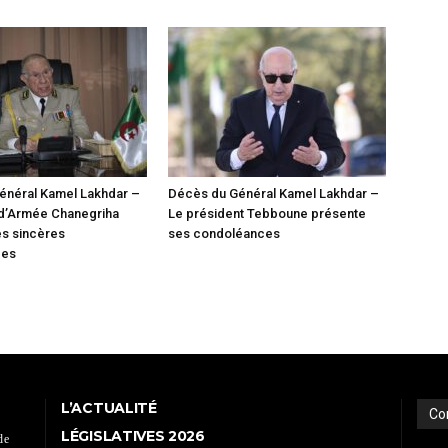
énéral Kamel Lakhdar –
Décès du Général Kamel Lakhdar –
 d’Armée Chanegriha
Le président Tebboune présente
es sincères
ses condoléances
ces
L’ACTUALITÉ
Co
LÉGISLATIVES 2026
de