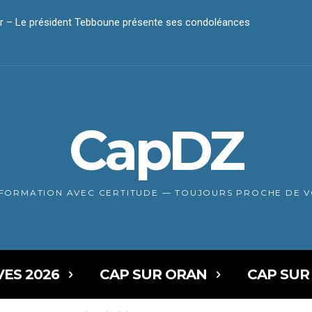
r – Le président Tebboune présente ses condoléances
CapDZ
NFORMATION AVEC CERTITUDE — TOUJOURS PROCHE DE 
VES 2026
CAP SUR ORAN
CAP SUR