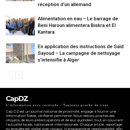
réception d’un allemand
Alimentation en eau – Le barrage de
Beni Haroun alimentera Biskra et El
Kantara
En application des instructions de Saïd
Sayoud – La campagne de nettoyage
s’intensifie à Alger
CapDZ
L’information avec certitude - Toujours proche de vous
Cap DZ est un journal national de proximité, engagé à fournir une
information fiable, vérifiée et pertinente. Nous restons proches des
citoyens, de leurs préoccupations et de leur quotidien, tout en couvrant
l’actualité locale, nationale et internationale. Chaque article, reportage
ou enquête est réalisé avec rigueur, transparence et responsabilité, afin