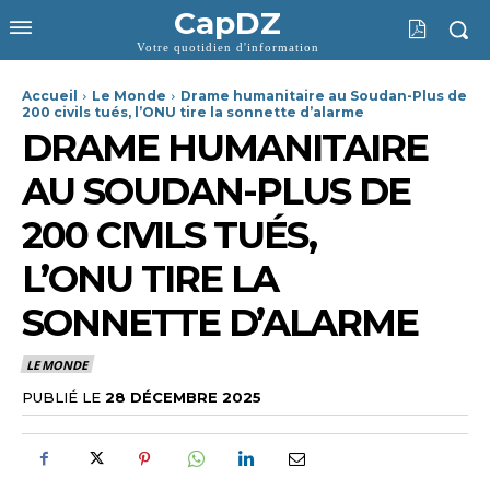
CapDZ
Votre quotidien d'information
Accueil
Le Monde
Drame humanitaire au Soudan-Plus de
200 civils tués, l’ONU tire la sonnette d’alarme
DRAME HUMANITAIRE
AU SOUDAN-PLUS DE
200 CIVILS TUÉS,
L’ONU TIRE LA
SONNETTE D’ALARME
LE MONDE
PUBLIÉ LE
28 DÉCEMBRE 2025