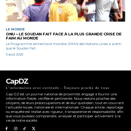
LE MONDE
ONU – LE SOUDAN FAIT FACE À LA PLUS GRANDE CRISE DE
FAIM AU MONDE
Le Programme alimentaire mondial (PAM) des Nations unies a averti
que le Soudan fait...
5 août 2026
CapDZ
L’information avec certitude - Toujours proche de vous
Cap DZ est un journal national de proximité, engagé à fournir une
information fiable, vérifiée et pertinente. Nous restons proches des
citoyens, de leurs préoccupations et de leur quotidien, tout en couvrant
l’actualité locale, nationale et internationale. Chaque article, reportage
ou enquête est réalisé avec rigueur, transparence et responsabilité, afin
que vous puissiez comprendre, analyser et participer activement à la
vie de notre société.