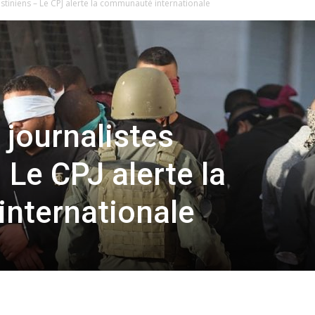
stiniens – Le CPJ alerte la communauté internationale
 journalistes
 Le CPJ alerte la
nternationale