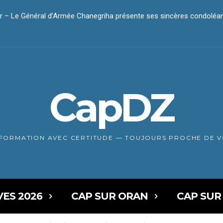
– Le Général d’Armée Chanegriha présente ses sincères condoléan
r – Le président Tebboune présente ses condoléances
CapDZ
NFORMATION AVEC CERTITUDE — TOUJOURS PROCHE DE 
VES 2026
CAP SUR ORAN
CAP SUR