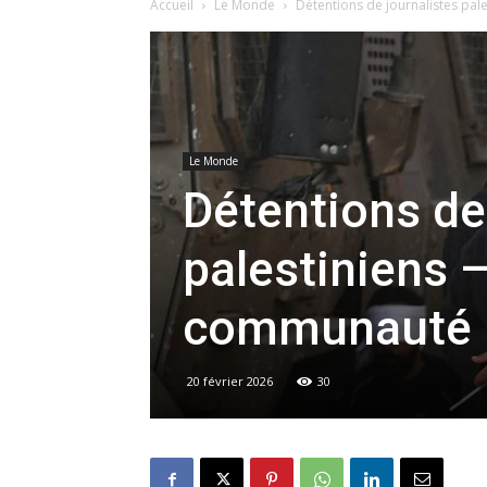
Accueil
Le Monde
Détentions de journalistes pale
Le Monde
Détentions de
palestiniens –
communauté i
20 février 2026
30