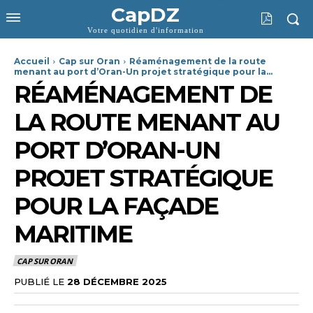
CapDZ
Votre quotidien d'information
Accueil
Cap sur Oran
Réaménagement de la route
menant au port d’Oran-Un projet stratégique pour la...
RÉAMÉNAGEMENT DE
LA ROUTE MENANT AU
PORT D’ORAN-UN
PROJET STRATÉGIQUE
POUR LA FAÇADE
MARITIME
CAP SUR ORAN
PUBLIÉ LE
28 DÉCEMBRE 2025