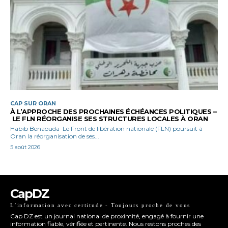
CAP SUR ORAN
À L’APPROCHE DES PROCHAINES ÉCHÉANCES POLITIQUES –
LE FLN RÉORGANISE SES STRUCTURES LOCALES À ORAN
Habib Benaouda Le Front de libération nationale (FLN) poursuit à
Oran la réorganisation de ses...
5 août 2026
CapDZ
L’information avec certitude - Toujours proche de vous
Cap DZ est un journal national de proximité, engagé à fournir une
information fiable, vérifiée et pertinente. Nous restons proches des