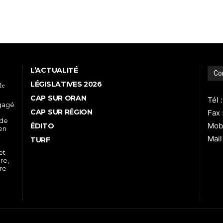
L’ACTUALITÉ
Co
LÉGISLATIVES 2026
de
CAP SUR ORAN
Tél 
ngagé
CAP SUR RÉGION
Fax 
 de
Mobi
ÉDITO
 en
Mail
TURF
et
re,
tre