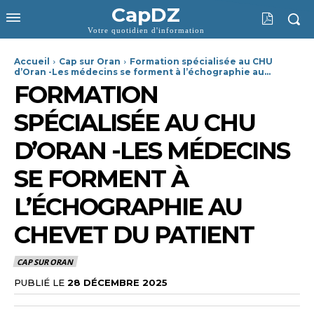
CapDZ
Votre quotidien d'information
Accueil
Cap sur Oran
Formation spécialisée au CHU
d’Oran -Les médecins se forment à l’échographie au...
FORMATION
SPÉCIALISÉE AU CHU
D’ORAN -LES MÉDECINS
SE FORMENT À
L’ÉCHOGRAPHIE AU
CHEVET DU PATIENT
CAP SUR ORAN
PUBLIÉ LE
28 DÉCEMBRE 2025