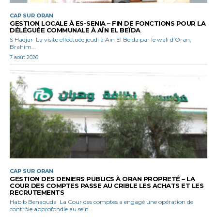
CAP SUR ORAN
GESTION LOCALE À ES-SENIA – FIN DE FONCTIONS POUR LA
DÉLÉGUÉE COMMUNALE À AÏN EL BEÏDA
S Hadjar La visite effectuée jeudi à Aïn El Beïda par le wali d’Oran,
Brahim...
7 août 2026
CAP SUR ORAN
GESTION DES DENIERS PUBLICS À ORAN PROPRETÉ – LA
COUR DES COMPTES PASSE AU CRIBLE LES ACHATS ET LES
RECRUTEMENTS
Habib Benaouda La Cour des comptes a engagé une opération de
contrôle approfondie au sein...