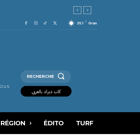
C
35.1
Oran
RECHERCHE
VOUS
كاب ديزاد بالعربي
 RÉGION
ÉDITO
TURF