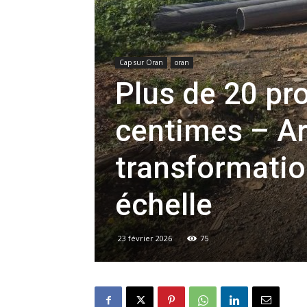
Cap sur Oran
oran
Plus de 20 pro
centimes – A
transformatio
échelle
23 février 2026
75