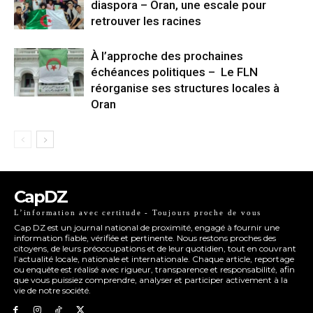
diaspora – Oran, une escale pour
retrouver les racines
À l’approche des prochaines
échéances politiques – Le FLN
réorganise ses structures locales à
Oran
CapDZ
L’information avec certitude - Toujours proche de vous
Cap DZ est un journal national de proximité, engagé à fournir une
information fiable, vérifiée et pertinente. Nous restons proches des
citoyens, de leurs préoccupations et de leur quotidien, tout en couvrant
l’actualité locale, nationale et internationale. Chaque article, reportage
ou enquête est réalisé avec rigueur, transparence et responsabilité, afin
que vous puissiez comprendre, analyser et participer activement à la
vie de notre société.