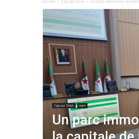
Accueil
Cap sur Oran
Un parc immobilier en plein 
Cap sur Oran
oran
Un parc immob
la capitale de