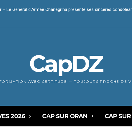
r – Le Général d’Armée Chanegriha présente ses sincères condolé
CapDZ
NFORMATION AVEC CERTITUDE — TOUJOURS PROCHE DE 
VES 2026
CAP SUR ORAN
CAP SUR