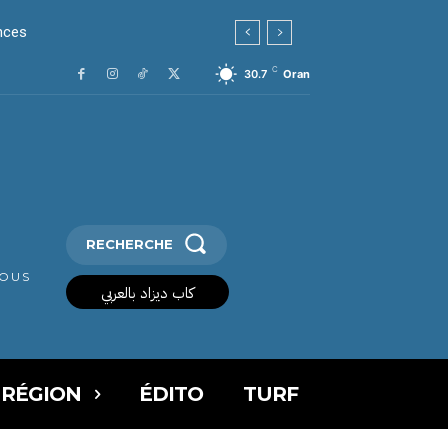
ances
C
30.7
Oran
RECHERCHE
VOUS
كاب ديزاد بالعربي
 RÉGION
ÉDITO
TURF