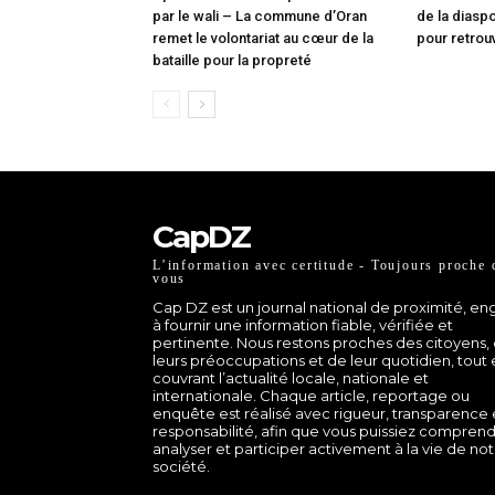
par le wali – La commune d’Oran
de la diasp
remet le volontariat au cœur de la
pour retrou
bataille pour la propreté
CapDZ
L’information avec certitude - Toujours proche 
vous
Cap DZ est un journal national de proximité, e
à fournir une information fiable, vérifiée et
pertinente. Nous restons proches des citoyens,
leurs préoccupations et de leur quotidien, tout
couvrant l’actualité locale, nationale et
internationale. Chaque article, reportage ou
enquête est réalisé avec rigueur, transparence 
responsabilité, afin que vous puissiez comprend
analyser et participer activement à la vie de no
société.