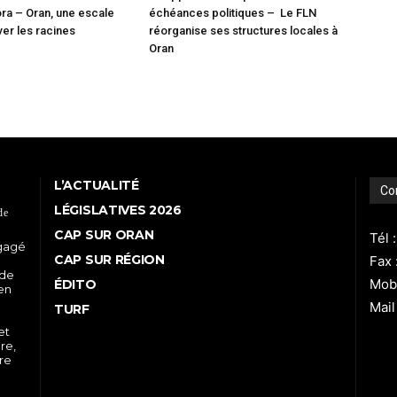
ora – Oran, une escale
échéances politiques – Le FLN
ver les racines
réorganise ses structures locales à
Oran
L’ACTUALITÉ
Co
LÉGISLATIVES 2026
de
CAP SUR ORAN
Tél 
ngagé
CAP SUR RÉGION
Fax 
 de
Mobi
ÉDITO
 en
Mail
TURF
et
re,
tre