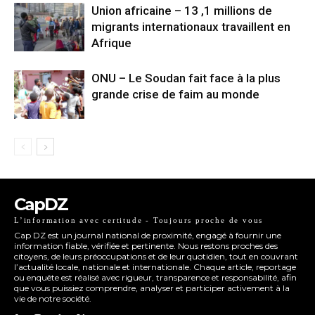
Union africaine – 13 ,1 millions de
migrants internationaux travaillent en
Afrique
ONU – Le Soudan fait face à la plus
grande crise de faim au monde
CapDZ
L’information avec certitude - Toujours proche de vous
Cap DZ est un journal national de proximité, engagé à fournir une
information fiable, vérifiée et pertinente. Nous restons proches des
citoyens, de leurs préoccupations et de leur quotidien, tout en couvrant
l’actualité locale, nationale et internationale. Chaque article, reportage
ou enquête est réalisé avec rigueur, transparence et responsabilité, afin
que vous puissiez comprendre, analyser et participer activement à la
vie de notre société.