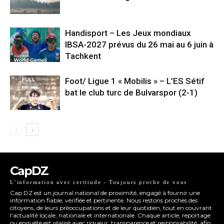
Handisport – Les Jeux mondiaux
IBSA-2027 prévus du 26 mai au 6 juin à
Tachkent
Foot/ Ligue 1 « Mobilis » – L’ES Sétif
bat le club turc de Bulvarspor (2-1)
CapDZ
L’information avec certitude - Toujours proche de vous
Cap DZ est un journal national de proximité, engagé à fournir une
information fiable, vérifiée et pertinente. Nous restons proches des
citoyens, de leurs préoccupations et de leur quotidien, tout en couvrant
l’actualité locale, nationale et internationale. Chaque article, reportage
ou enquête est réalisé avec rigueur, transparence et responsabilité, afin