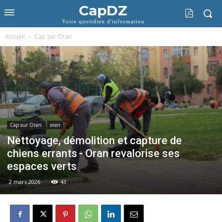
CapDZ
Votre quotidien d'information
Accueil
Cap sur Oran
Cap sur Oran
oran
Nettoyage, démolition et capture de
chiens errants - Oran revalorise ses
espaces verts
2 mars 2026
43