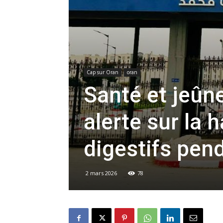
Cap sur Oran
oran
Santé et jeûn
alerte sur la 
digestifs pen
2 mars 2026
78