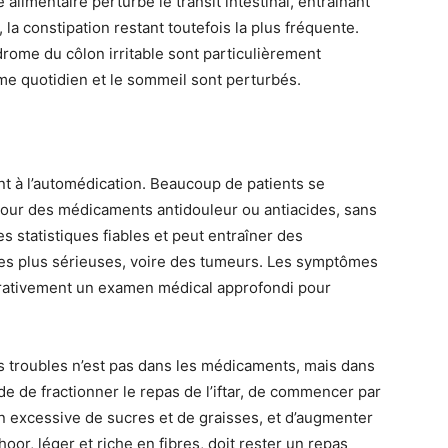
limentaire perturbe le transit intestinal, entraînant
 la constipation restant toutefois la plus fréquente.
ome du côlon irritable sont particulièrement
e quotidien et le sommeil sont perturbés.
nt à l’automédication. Beaucoup de patients se
pour des médicaments antidouleur ou antiacides, sans
es statistiques fiables et peut entraîner des
ies plus sérieuses, voire des tumeurs. Les symptômes
érativement un examen médical approfondi pour
ces troubles n’est pas dans les médicaments, mais dans
e de fractionner le repas de l’iftar, de commencer par
on excessive de sucres et de graisses, et d’augmenter
oor, léger et riche en fibres, doit rester un repas