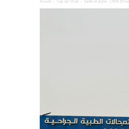
Accueil
Cap sur Oran
Santé et jeûne – L’EHS d’Oue