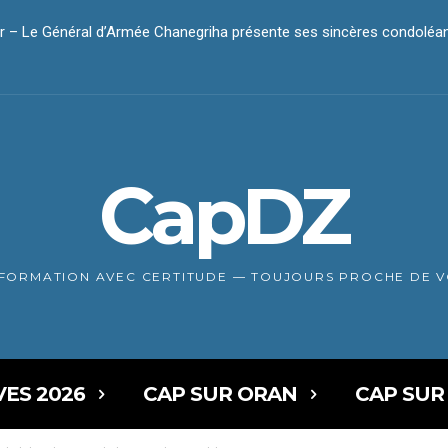
r – Le président Tebboune présente ses condoléances
CapDZ
NFORMATION AVEC CERTITUDE — TOUJOURS PROCHE DE 
VES 2026
CAP SUR ORAN
CAP SUR