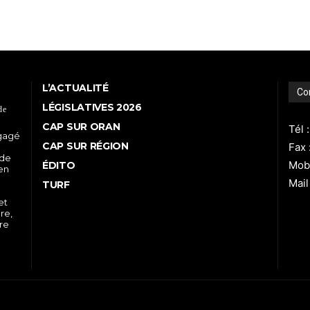
L’ACTUALITÉ
Co
LÉGISLATIVES 2026
de
CAP SUR ORAN
Tél 
ngagé
CAP SUR RÉGION
Fax 
 de
Mobi
ÉDITO
 en
Mail
TURF
et
re,
tre