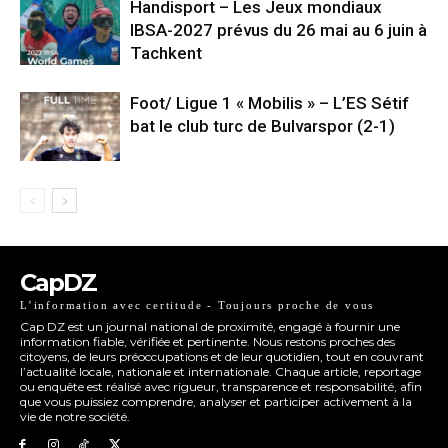
Handisport – Les Jeux mondiaux
IBSA-2027 prévus du 26 mai au 6 juin à
Tachkent
Foot/ Ligue 1 « Mobilis » – L’ES Sétif
bat le club turc de Bulvarspor (2-1)
CapDZ
L’information avec certitude - Toujours proche de vous
Cap DZ est un journal national de proximité, engagé à fournir une
information fiable, vérifiée et pertinente. Nous restons proches des
citoyens, de leurs préoccupations et de leur quotidien, tout en couvrant
l’actualité locale, nationale et internationale. Chaque article, reportage
ou enquête est réalisé avec rigueur, transparence et responsabilité, afin
que vous puissiez comprendre, analyser et participer activement à la
vie de notre société.