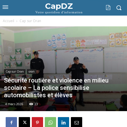
CapDZ
Votre quotidien d'information
Accueil
Cap sur Oran
Cap sur Oran
oran
Sécurité routière et violence en milieu
scolaire – La police sensibilise
automobilistes et élèves
4 mars 2026
23