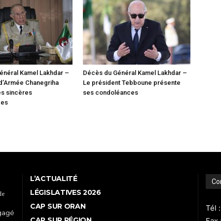
énéral Kamel Lakhdar –
Décès du Général Kamel Lakhdar –
 d’Armée Chanegriha
Le président Tebboune présente
es sincères
ses condoléances
ces
L’ACTUALITÉ
Co
LÉGISLATIVES 2026
de
CAP SUR ORAN
Tél 
ngagé
CAP SUR RÉGION
Fax 