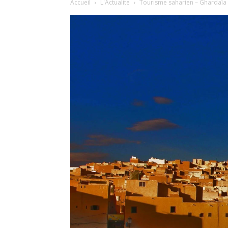
Accueil
L'Actualité
Tourisme saharien – Ghardaïa 