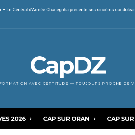
 Le Général d’Armée Chanegriha présente ses sincères condoléanc
r – Le président Tebboune présente ses condoléances
CapDZ
NFORMATION AVEC CERTITUDE — TOUJOURS PROCHE DE 
VES 2026
CAP SUR ORAN
CAP SUR