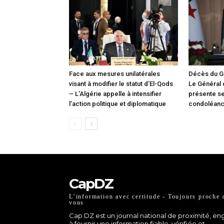
Face aux mesures unilatérales
Décès du G
visant à modifier le statut d’El-Qods
Le Général
– L’Algérie appelle à intensifier
présente s
l’action politique et diplomatique
condoléan
CapDZ
L’information avec certitude - Toujours proche 
vous
Cap DZ est un journal national de proximité, e
à fournir une information fiable, vérifiée et