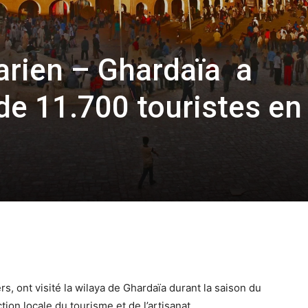
arien – Ghardaïa a
 de 11.700 touristes en
rs, ont visité la wilaya de Ghardaïa durant la saison du
ion locale du tourisme et de l’artisanat.