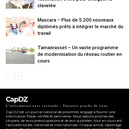
clavelée
Mascara – Plus de 5.200 nouveaux
diplômés prêts à intégrer le marché du
travail
Tamanrasset – Un vaste programme
de modernisation du réseau routier en
cours
CapDZ
L’information avec certitude - Toujours proche de vous
Cap DZ est un journal national de proximité, engagé à fournir une
information fiable, vérifiée et pertinente. Nous restons proches des
citoyens, de leurs préoccupations et de leur quotidien, tout en couvrant
l’actualité locale, nationale et internationale. Chaque article, reportage