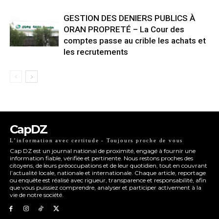
GESTION DES DENIERS PUBLICS À
ORAN PROPRETÉ – La Cour des
comptes passe au crible les achats et
les recrutements
CapDZ
L’information avec certitude - Toujours proche de vous
Cap DZ est un journal national de proximité, engagé à fournir une
information fiable, vérifiée et pertinente. Nous restons proches des
citoyens, de leurs préoccupations et de leur quotidien, tout en couvrant
l’actualité locale, nationale et internationale. Chaque article, reportage
ou enquête est réalisé avec rigueur, transparence et responsabilité, afin
que vous puissiez comprendre, analyser et participer activement à la
vie de notre société.