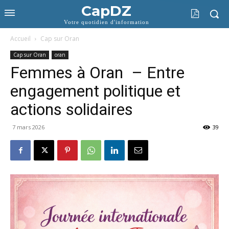
CapDZ
Votre quotidien d'information
Accueil
Cap sur Oran
Cap sur Oran
oran
Femmes à Oran – Entre
engagement politique et
actions solidaires
7 mars 2026
39