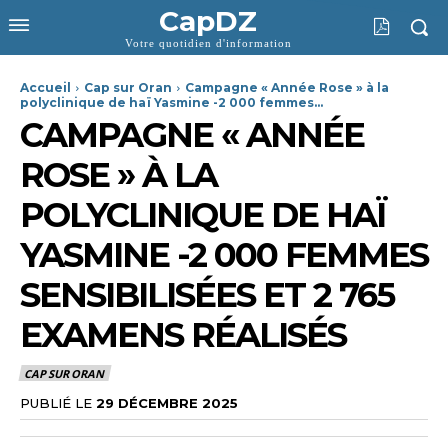
CapDZ
Votre quotidien d'information
Accueil
Cap sur Oran
Campagne « Année Rose » à la
polyclinique de haï Yasmine -2 000 femmes...
CAMPAGNE « ANNÉE
ROSE » À LA
POLYCLINIQUE DE HAÏ
YASMINE -2 000 FEMMES
SENSIBILISÉES ET 2 765
EXAMENS RÉALISÉS
CAP SUR ORAN
PUBLIÉ LE
29 DÉCEMBRE 2025