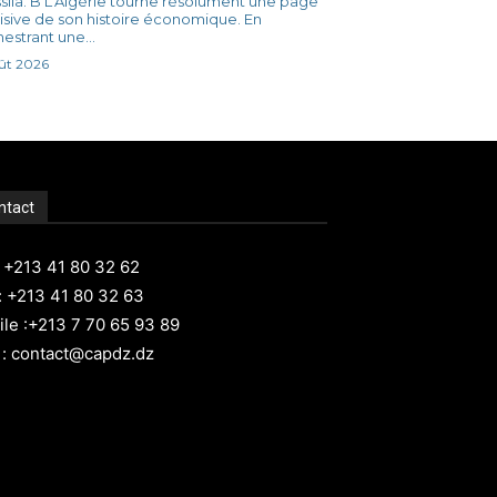
ie tourne résolument une page
isive de son histoire économique. En
estrant une...
ût 2026
ntact
: +213 41 80 32 62
: +213 41 80 32 63
le :+213 7 70 65 93 89
 : contact@capdz.dz