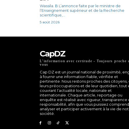
Wassila. B L’annonce faite par le ministre de
l’Enseignement supérieur et de la Recherche
scientifique,...
5 août 2026
CapDZ
L’information avec certitude - Toujours proche 
vous
Cap DZ est un journal national de proximité, e
à fournir une information fiable, vérifiée et
pertinente. Nous restons proches des citoyens,
leurs préoccupations et de leur quotidien, tout
couvrant l’actualité locale, nationale et
internationale. Chaque article, reportage ou
enquête est réalisé avec rigueur, transparence 
responsabilité, afin que vous puissiez comprend
analyser et participer activement à la vie de no
société.