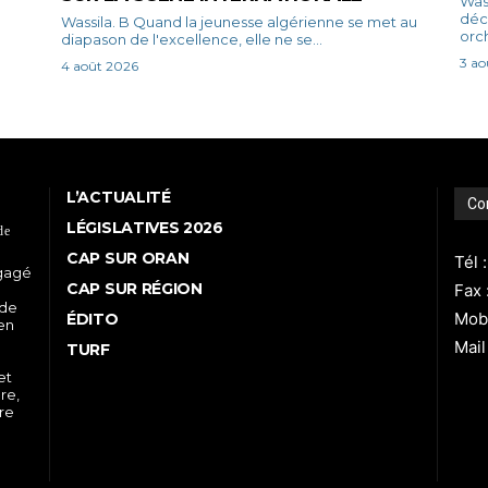
Wassila. B L’Algér
déc
Wassila. B Quand la jeunesse algérienne se met au
orch
diapason de l'excellence, elle ne se...
3 ao
4 août 2026
L’ACTUALITÉ
Co
LÉGISLATIVES 2026
de
CAP SUR ORAN
Tél 
ngagé
CAP SUR RÉGION
Fax 
 de
Mobi
ÉDITO
 en
Mail
TURF
et
re,
tre