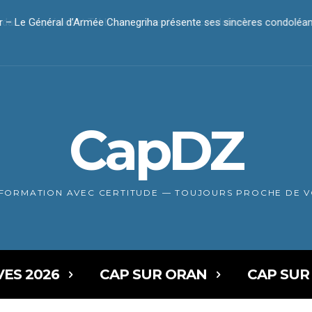
 Le Général d’Armée Chanegriha présente ses sincères condoléanc
r – Le président Tebboune présente ses condoléances
CapDZ
NFORMATION AVEC CERTITUDE — TOUJOURS PROCHE DE 
VES 2026
CAP SUR ORAN
CAP SUR