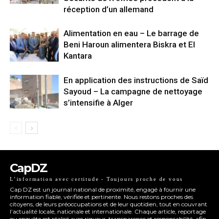
réception d’un allemand
Alimentation en eau – Le barrage de
Beni Haroun alimentera Biskra et El
Kantara
En application des instructions de Saïd
Sayoud – La campagne de nettoyage
s’intensifie à Alger
CapDZ
L’information avec certitude - Toujours proche de vous
Cap DZ est un journal national de proximité, engagé à fournir une
information fiable, vérifiée et pertinente. Nous restons proches des
citoyens, de leurs préoccupations et de leur quotidien, tout en couvrant
l’actualité locale, nationale et internationale. Chaque article, reportage
ou enquête est réalisé avec rigueur, transparence et responsabilité, afin