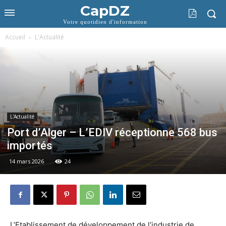
CapDZ
Votre quotidien d'information
Accueil
L'Actualité
L'Actualité
Port d’Alger – L’EDIV réceptionne 568 bus
importés
14 mars 2026
24
L’Etablissement de développement de l’industrie de