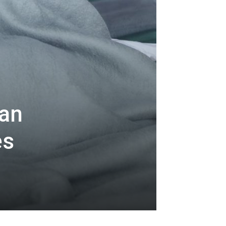
ran
es