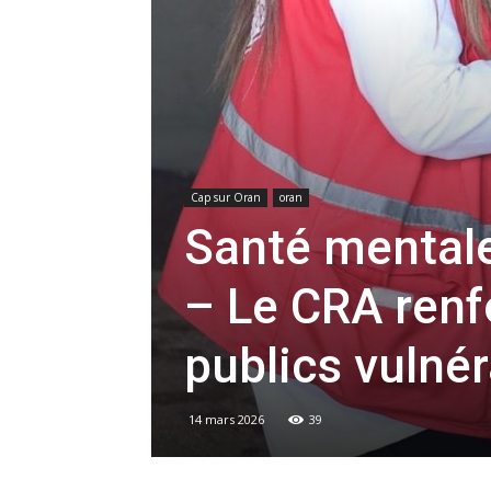
Cap sur Oran
oran
Santé mentale
– Le CRA renf
publics vulné
14 mars 2026
39