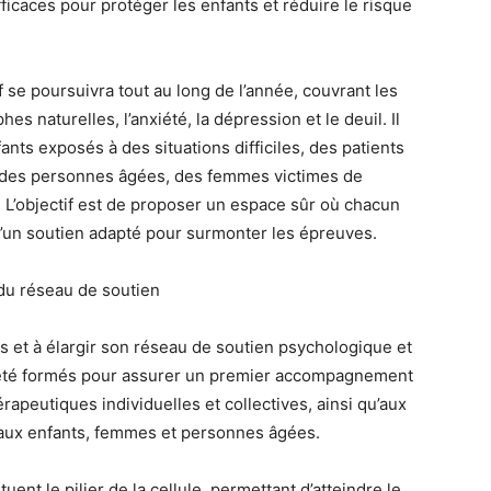
fficaces pour protéger les enfants et réduire le risque
f se poursuivra tout au long de l’année, couvrant les
es naturelles, l’anxiété, la dépression et le deuil. Il
ts exposés à des situations difficiles, des patients
, des personnes âgées, des femmes victimes de
. L’objectif est de proposer un espace sûr où chacun
 d’un soutien adapté pour surmonter les épreuves.
du réseau de soutien
s et à élargir son réseau de soutien psychologique et
nt été formés pour assurer un premier accompagnement
apeutiques individuelles et collectives, ainsi qu’aux
s aux enfants, femmes et personnes âgées.
ent le pilier de la cellule, permettant d’atteindre le