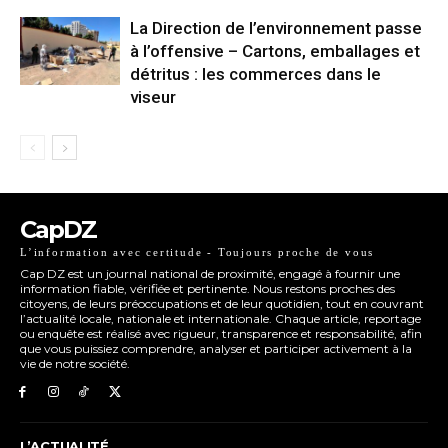
La Direction de l’environnement passe
à l’offensive – Cartons, emballages et
détritus : les commerces dans le
viseur
CapDZ
L’information avec certitude - Toujours proche de vous
Cap DZ est un journal national de proximité, engagé à fournir une
information fiable, vérifiée et pertinente. Nous restons proches des
citoyens, de leurs préoccupations et de leur quotidien, tout en couvrant
l’actualité locale, nationale et internationale. Chaque article, reportage
ou enquête est réalisé avec rigueur, transparence et responsabilité, afin
que vous puissiez comprendre, analyser et participer activement à la
vie de notre société.
L’ACTUALITÉ