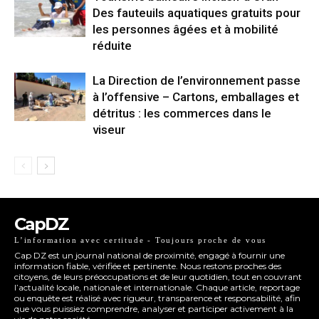
Des fauteuils aquatiques gratuits pour
les personnes âgées et à mobilité
réduite
La Direction de l’environnement passe
à l’offensive – Cartons, emballages et
détritus : les commerces dans le
viseur
CapDZ
L’information avec certitude - Toujours proche de vous
Cap DZ est un journal national de proximité, engagé à fournir une
information fiable, vérifiée et pertinente. Nous restons proches des
citoyens, de leurs préoccupations et de leur quotidien, tout en couvrant
l’actualité locale, nationale et internationale. Chaque article, reportage
ou enquête est réalisé avec rigueur, transparence et responsabilité, afin
que vous puissiez comprendre, analyser et participer activement à la