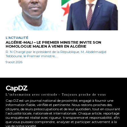
L'ACTUALITÉ
ALGÉRIE-MALI – LE PREMIER MINISTRE INVITE SON
HOMOLOGUE MALIEN À VENIR EN ALGÉRIE
R. N Chargé par le président de la République, M. Abdelmadjid
Tebboune, le Premier ministre,...
9 août 2026
CapDZ
L’information avec certitude - Toujours proche de vous
Cap DZ est un journal national de proximité, engagé à fournir une
information fiable, vérifiée et pertinente. Nous restons proches des
citoyens, de leurs préoccupations et de leur quotidien, tout en couvrant
l’actualité locale, nationale et internationale. Chaque article, reportage
ou enquête est réalisé avec rigueur, transparence et responsabilité, afin
que vous puissiez comprendre, analyser et participer activement à la
vie de notre société.