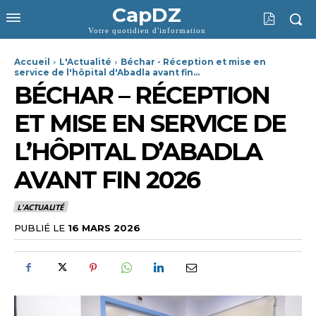
CapDZ
Votre quotidien d'information
Accueil
L'Actualité
Béchar - Réception et mise en
service de l'hôpital d'Abadla avant fin...
BÉCHAR – RÉCEPTION
ET MISE EN SERVICE DE
L’HÔPITAL D’ABADLA
AVANT FIN 2026
L'ACTUALITÉ
PUBLIÉ LE
16 MARS 2026