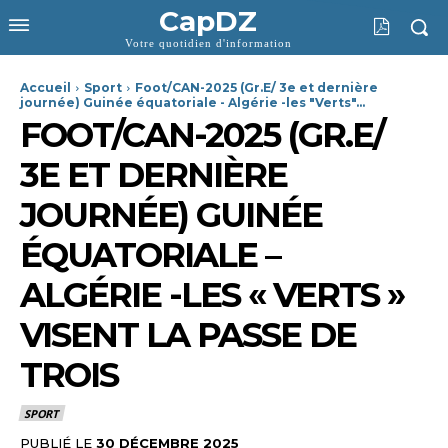
CapDZ
Votre quotidien d'information
Accueil
Sport
Foot/CAN-2025 (Gr.E/ 3e et dernière
journée) Guinée équatoriale - Algérie -les "Verts"...
FOOT/CAN-2025 (GR.E/
3E ET DERNIÈRE
JOURNÉE) GUINÉE
ÉQUATORIALE –
ALGÉRIE -LES « VERTS »
VISENT LA PASSE DE
TROIS
SPORT
PUBLIÉ LE
30 DÉCEMBRE 2025