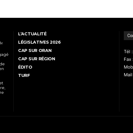
L’ACTUALITÉ
Co
LÉGISLATIVES 2026
de
CAP SUR ORAN
Tél 
ngagé
CAP SUR RÉGION
Fax 
 de
Mobi
ÉDITO
 en
Mail
TURF
et
re,
tre