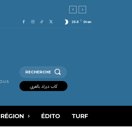
C
26.8
Oran
RECHERCHE
VOUS
كاب ديزاد بالعربي
 RÉGION
ÉDITO
TURF