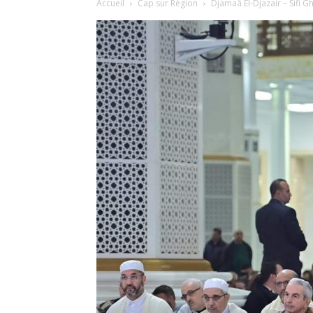
Accueil
Cap sur Région
Djamaâ El-Djazair – Sifi 