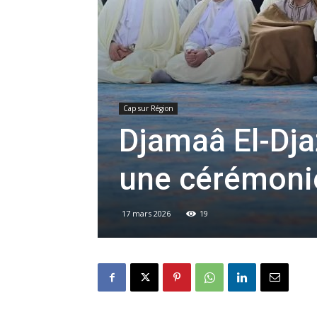
Cap sur Région
Djamaâ El-Djaz
une cérémonie
17 mars 2026
19