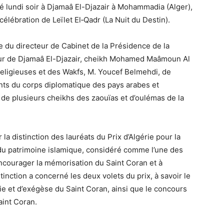
dé lundi soir à Djamaâ El-Djazair à Mohammadia (Alger),
célébration de Leïlet El‑Qadr (La Nuit du Destin).
 du directeur de Cabinet de la Présidence de la
ur de Djamaâ El-Djazair, cheikh Mohamed Maâmoun Al
 religieuses et des Wakfs, M. Youcef Belmehdi, de
s du corps diplomatique des pays arabes et
 de plusieurs cheikhs des zaouïas et d’oulémas de la
la distinction des lauréats du Prix d’Algérie pour la
 du patrimoine islamique, considéré comme l’une des
 encourager la mémorisation du Saint Coran et à
tinction a concerné les deux volets du prix, à savoir le
ie et d’exégèse du Saint Coran, ainsi que le concours
aint Coran.