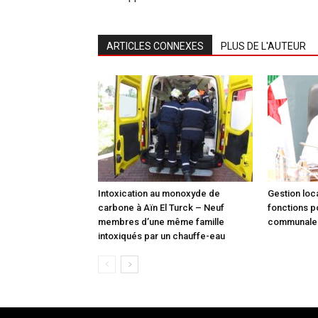
ARTICLES CONNEXES
PLUS DE L'AUTEUR
Intoxication au monoxyde de
Gestion loca
carbone à Aïn El Turck – Neuf
fonctions p
membres d’une même famille
communale à
intoxiqués par un chauffe-eau