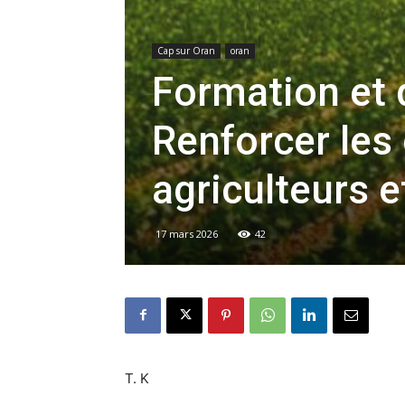
Cap sur Oran
oran
Formation et 
Renforcer le
agriculteurs e
17 mars 2026
42
T. K