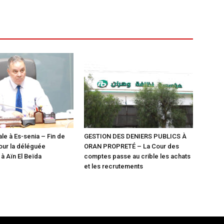
le à Es-senia – Fin de
GESTION DES DENIERS PUBLICS À
our la déléguée
ORAN PROPRETÉ – La Cour des
 Aïn El Beïda
comptes passe au crible les achats
et les recrutements