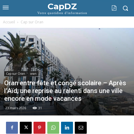
CapDZ
Votre quotidien d'information
Accueil
Cap sur Oran
Cap sur Oran
oran
Oran entre fête et congé scolaire – Après
l’Aïd, une reprise au ralenti dans une ville
encore en mode vacances
23 mars 2026
31