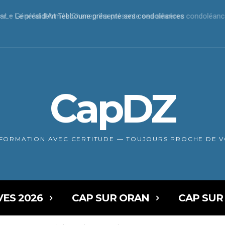
r – Le président Tebboune présente ses condoléances
CapDZ
NFORMATION AVEC CERTITUDE — TOUJOURS PROCHE DE 
VES 2026
CAP SUR ORAN
CAP SUR