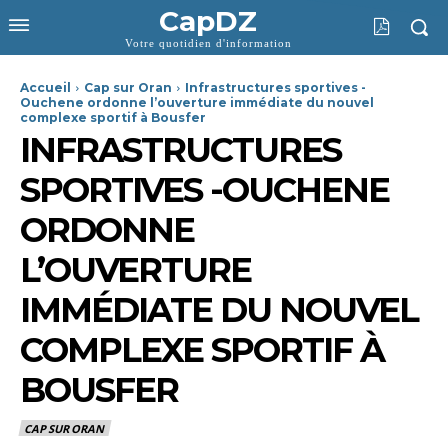
CapDZ
Votre quotidien d'information
Accueil
Cap sur Oran
Infrastructures sportives -
Ouchene ordonne l’ouverture immédiate du nouvel
complexe sportif à Bousfer
INFRASTRUCTURES
SPORTIVES -OUCHENE
ORDONNE
L’OUVERTURE
IMMÉDIATE DU NOUVEL
COMPLEXE SPORTIF À
BOUSFER
CAP SUR ORAN