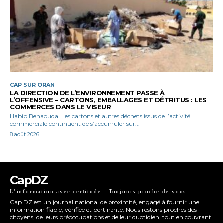
CAP SUR ORAN
LA DIRECTION DE L’ENVIRONNEMENT PASSE À
L’OFFENSIVE – CARTONS, EMBALLAGES ET DÉTRITUS : LES
COMMERCES DANS LE VISEUR
Habib Benaouda Les cartons et autres déchets issus de l’activité
commerciale continuent de s’accumuler sur...
8 août 2026
CapDZ
L’information avec certitude - Toujours proche de vous
Cap DZ est un journal national de proximité, engagé à fournir une
information fiable, vérifiée et pertinente. Nous restons proches des
citoyens, de leurs préoccupations et de leur quotidien, tout en couvrant