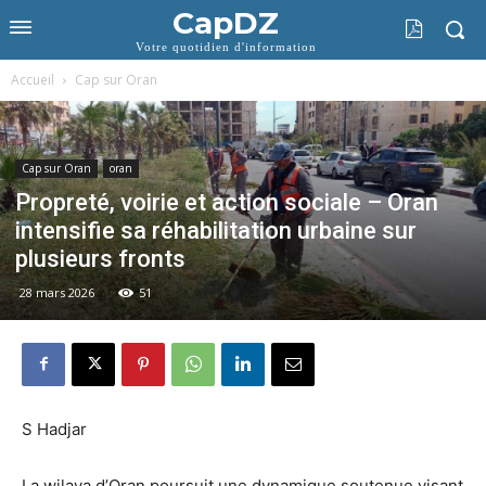
CapDZ
Votre quotidien d'information
Accueil
Cap sur Oran
Cap sur Oran
oran
Propreté, voirie et action sociale – Oran
intensifie sa réhabilitation urbaine sur
plusieurs fronts
28 mars 2026
51
S Hadjar
La wilaya d’Oran poursuit une dynamique soutenue visant