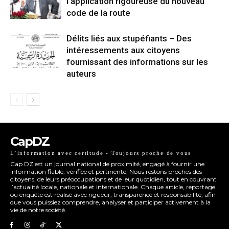
l’application rigoureuse du nouveau
code de la route
Délits liés aux stupéfiants – Des
intéressements aux citoyens
fournissant des informations sur les
auteurs
CapDZ
L’information avec certitude - Toujours proche de vous
Cap DZ est un journal national de proximité, engagé à fournir une
information fiable, vérifiée et pertinente. Nous restons proches des
citoyens, de leurs préoccupations et de leur quotidien, tout en couvrant
l’actualité locale, nationale et internationale. Chaque article, reportage
ou enquête est réalisé avec rigueur, transparence et responsabilité, afin
que vous puissiez comprendre, analyser et participer activement à la
vie de notre société.