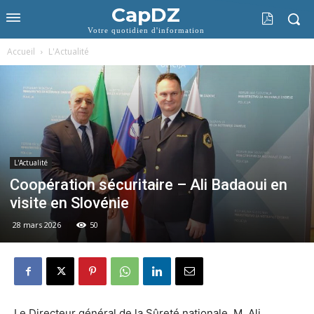
CapDZ
Votre quotidien d'information
Accueil
L'Actualité
L'Actualité
Coopération sécuritaire – Ali Badaoui en
visite en Slovénie
28 mars 2026
50
Le Directeur général de la Sûreté nationale, M. Ali