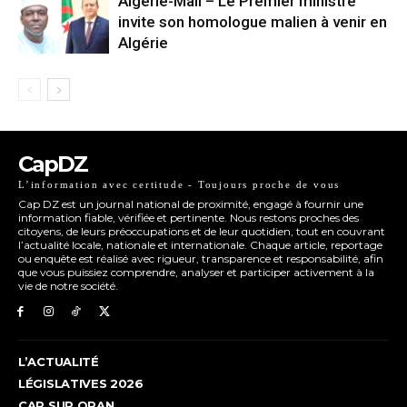
Algérie-Mali – Le Premier ministre
invite son homologue malien à venir en
Algérie
CapDZ
L’information avec certitude - Toujours proche de vous
Cap DZ est un journal national de proximité, engagé à fournir une
information fiable, vérifiée et pertinente. Nous restons proches des
citoyens, de leurs préoccupations et de leur quotidien, tout en couvrant
l’actualité locale, nationale et internationale. Chaque article, reportage
ou enquête est réalisé avec rigueur, transparence et responsabilité, afin
que vous puissiez comprendre, analyser et participer activement à la
vie de notre société.
L’ACTUALITÉ
LÉGISLATIVES 2026
CAP SUR ORAN