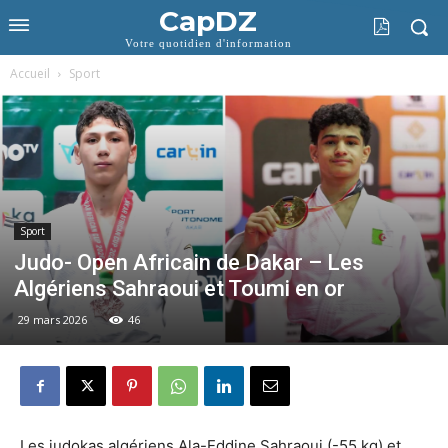
CapDZ
Votre quotidien d'information
Accueil
Sport
Sport
Judo- Open Africain de Dakar – Les
Algériens Sahraoui et Toumi en or
29 mars 2026
46
Les judokas algériens Ala-Eddine Sahraoui (-55 kg) et