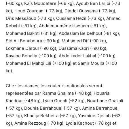
(-60 kg), Kaïs Moudetere (-66 kg), Ayoub Ben Laribi (-73
kg), Houd Zourdani (-73 kg), Djeddi Oussama (-73 kg),
Dris Messaoud (-73 kg), Oussama Hezil (-73 kg), Ahmed
Rebahi (-81 kg), Abdelmoumène Haouam (-81 kg),
Mohamed Bakhti (-81 kg), Abdeslam Belbelhout (-81 kg),
Sid Ali Benaboura (-90 kg), Mohamed Dif (-90 kg),
Lokmane Daroul (-90 kg), Oussama Kabri (-90 kg),
Rayane Benatia (-100 kg), Abdelkader Lakhal (-100 kg),
Mohamed El Mahdi Lili (+100 kg) et Samir Moulla (+100
kg).
Chez les dames, les couleurs nationales seront
représentées par Rahma Ghalima (-48 kg), Houaria
Kaddour (-48 kg), Lycia Guebli (-52 kg), Nourhane Ghazali
(-57 kg), Dounia Berrahouel (-57 kg), Amina Berrahouel
(-57 kg), Khadija Bekheira (-57 kg), Yasmine Djellab (-63
kg), Amina Rezzoug (-70 kg), Lydia Kechout (-78 kg) et