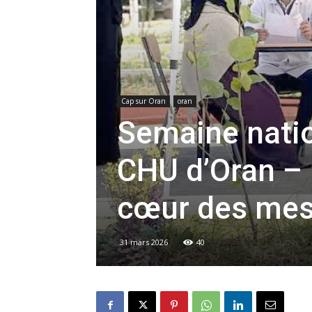
Cap sur Oran
oran
Semaine natio
CHU d’Oran – 
cœur des me
31 mars 2026
40