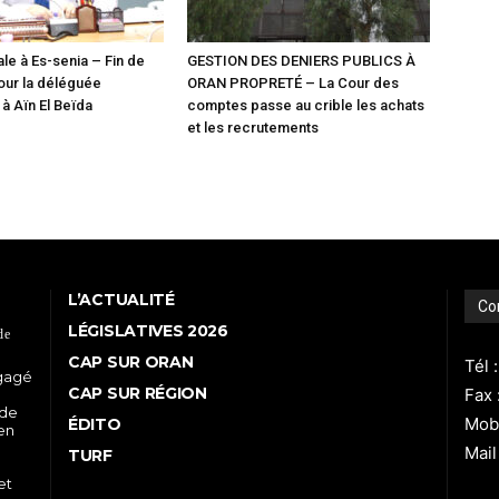
le à Es-senia – Fin de
GESTION DES DENIERS PUBLICS À
our la déléguée
ORAN PROPRETÉ – La Cour des
 Aïn El Beïda
comptes passe au crible les achats
et les recrutements
L’ACTUALITÉ
Co
LÉGISLATIVES 2026
de
CAP SUR ORAN
Tél 
ngagé
CAP SUR RÉGION
Fax 
 de
Mobi
ÉDITO
 en
Mail
TURF
et