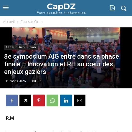
CapDZ
Votre quotidien d'information
Accueil
Cap sur Oran
Cap sur Oran
oran
8e symposium AIG entre dans sa phase
finale – Innovation et RH au cœur des
enjeux gaziers
31 mars 2026
93
R.M