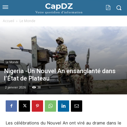
CapDZ
Votre quotidien d'information
Accueil
Le Monde
Le Monde
Nigeria -Un Nouvel An ensanglanté dans
l’État de Plateau
2 janvier 2026
38
Les célébrations du Nouvel An ont viré au drame dans le