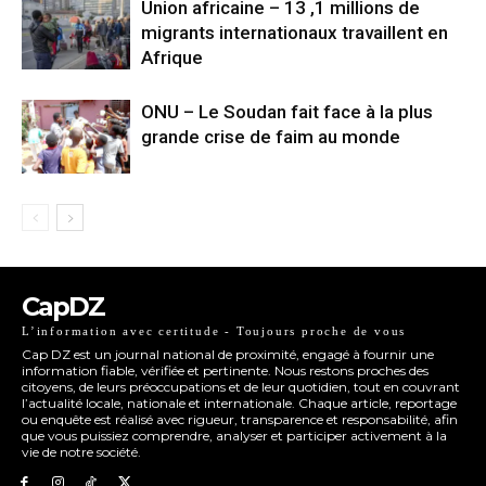
Union africaine – 13 ,1 millions de
migrants internationaux travaillent en
Afrique
ONU – Le Soudan fait face à la plus
grande crise de faim au monde
CapDZ
L’information avec certitude - Toujours proche de vous
Cap DZ est un journal national de proximité, engagé à fournir une
information fiable, vérifiée et pertinente. Nous restons proches des
citoyens, de leurs préoccupations et de leur quotidien, tout en couvrant
l’actualité locale, nationale et internationale. Chaque article, reportage
ou enquête est réalisé avec rigueur, transparence et responsabilité, afin
que vous puissiez comprendre, analyser et participer activement à la
vie de notre société.