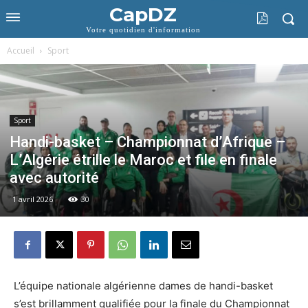
CapDZ
Votre quotidien d'information
Accueil
Sport
Sport
Handi-basket – Championnat d’Afrique –
L’Algérie étrille le Maroc et file en finale
avec autorité
1 avril 2026
30
L’équipe nationale algérienne dames de handi-basket
s’est brillamment qualifiée pour la finale du Championnat